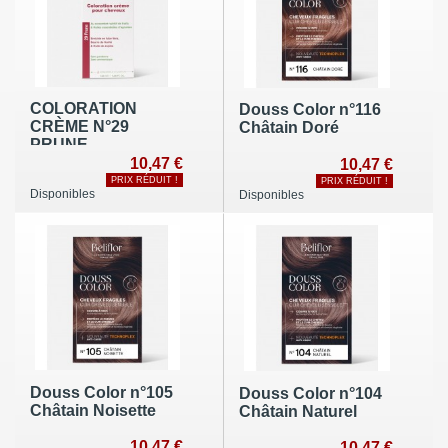
COLORATION
Douss Color n°116
CRÈME N°29
Châtain Doré
PRUNE
10,47 €
10,47 €
PRIX RÉDUIT !
PRIX RÉDUIT !
Disponibles
Disponibles
Douss Color n°105
Douss Color n°104
Châtain Noisette
Châtain Naturel
10,47 €
10,47 €