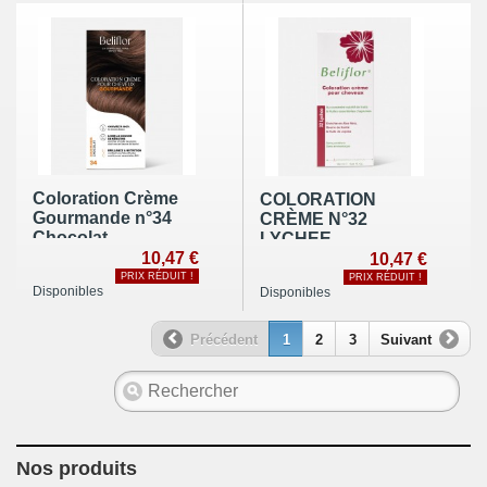
Coloration Crème
COLORATION
Gourmande n°34
CRÈME N°32
Chocolat
LYCHEE
10,47 €
10,47 €
PRIX RÉDUIT !
PRIX RÉDUIT !
Disponibles
Disponibles
Précédent
1
2
3
Suivant
Nos produits