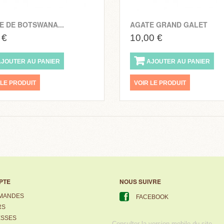
E DE BOTSWANA...
AGATE GRAND GALET
 €
10,00 €
AJOUTER AU PANIER
AJOUTER AU PANIER
 LE PRODUIT
VOIR LE PRODUIT
PTE
NOUS SUIVRE
MANDES
FACEBOOK
RS
ESSES
Consulter la version mobile du site