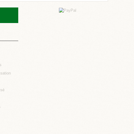
s
isation
isé
s