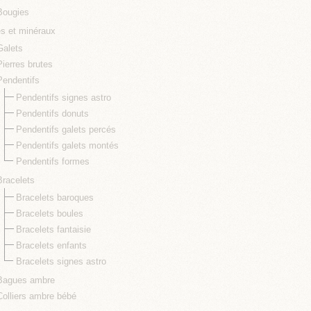
Bougies
es et minéraux
Galets
Pierres brutes
Pendentifs
Pendentifs signes astro
Pendentifs donuts
Pendentifs galets percés
Pendentifs galets montés
Pendentifs formes
Bracelets
Bracelets baroques
Bracelets boules
Bracelets fantaisie
Bracelets enfants
Bracelets signes astro
Bagues ambre
Colliers ambre bébé