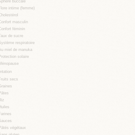
Sphère buccale
Flore intime (femme)
Cholestérol
Confort masculin
Confort féminin
Taux de sucre
Système respiratoire
Au miel de manuka
Protection solaire
Ménopause
ntation
Fruits secs
Graines
Pâtes
Riz
Huiles
Farines
Sauces
Pâtés végétaux
Sans gluten