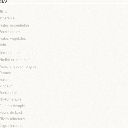
IES
EIL
thérapie
Huiles essentielles
Eaux florales
Huiles végétales
Bain
éments alimentaires
Vitalité et immunité
Peau, cheveux, ongles
Femme
Homme
Minceur
Pentaophyt
Phytothérapie
Gemmothérapie
Fleurs de bach
Elixirs minéraux
Oligo éléments