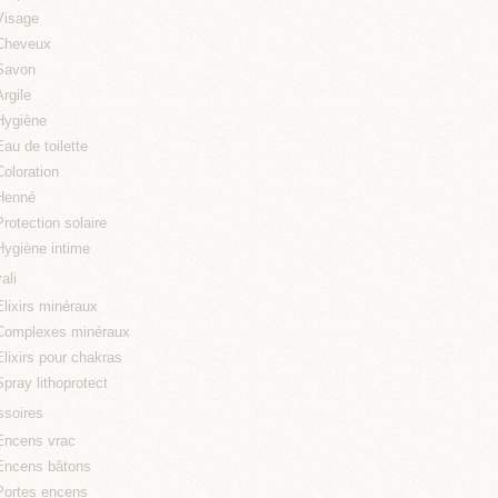
Visage
Cheveux
Savon
Argile
Hygiène
Eau de toilette
Coloration
Henné
Protection solaire
Hygiène intime
ali
Elixirs minéraux
Complexes minéraux
Elixirs pour chakras
Spray lithoprotect
soires
Encens vrac
Encens bâtons
Portes encens