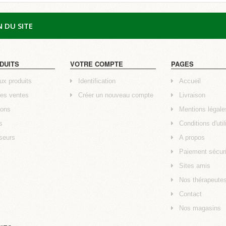
 DU SITE
DUITS
VOTRE COMPTE
PAGES
x produits
Identification
Accueil
res ventes
Créer un nouveau compte
Livraison
ons
Mentions légale
s
Conditions d'util
seurs
A propos
Paiement sécur
Sites amis
Nos thérapeute
Contact
Nos magasins