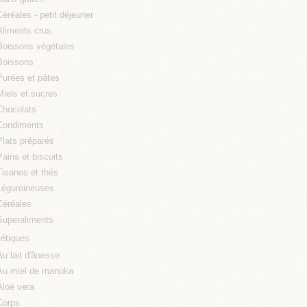
Céréales - petit déjeuner
Aliments crus
Boissons végétales
Boissons
Purées et pâtes
Miels et sucres
Chocolats
Condiments
Plats préparés
Pains et biscuits
Tisanes et thés
Légumineuses
Céréales
Superaliments
étiques
Au lait d'ânesse
Au miel de manuka
Aloé vera
Corps