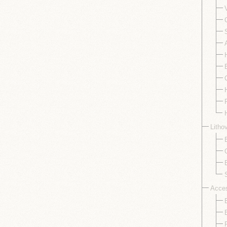
Lithov
Acces