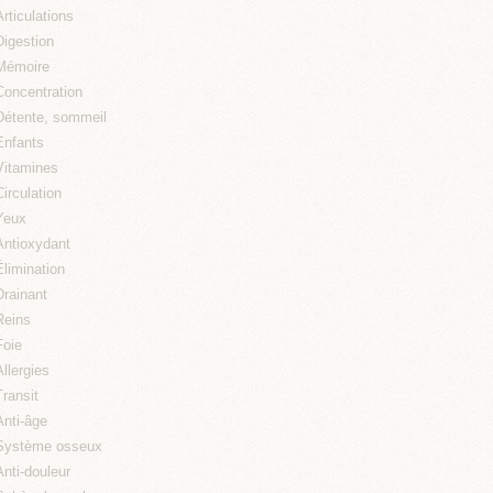
Articulations
Digestion
Mémoire
Concentration
Détente, sommeil
Enfants
Vitamines
Circulation
Yeux
Antioxydant
Élimination
Drainant
Reins
Foie
Allergies
Transit
Anti-âge
Système osseux
Anti-douleur