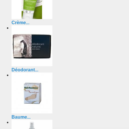
Crème...
Déodorant...
Baume...