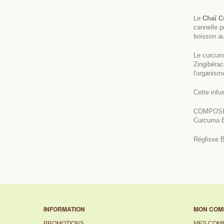
Le
Chaï 
cannelle p
boisson a
Le curcuma
Zingibérac
l'organism
Cette infu
COMPOSI
Curcuma B
Réglisse B
INFORMATION
MON COM
PROMOTIONS
MES COM