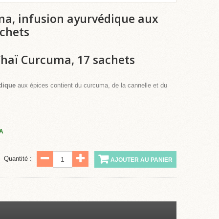
a, infusion ayurvédique aux
achets
Chaï Curcuma, 17 sachets
dique
aux épices contient du curcuma, de la cannelle et du
A
Quantité :
AJOUTER AU PANIER