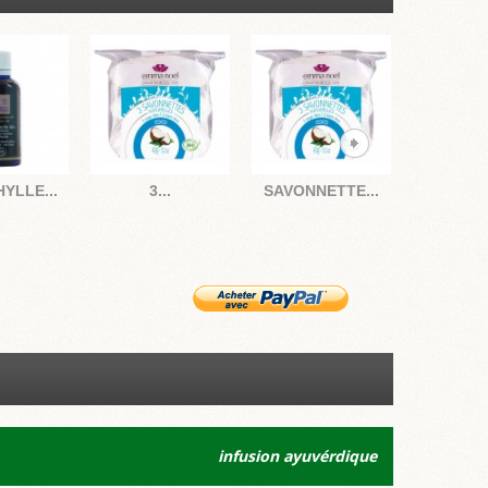
YLLE...
3...
SAVONNETTE...
SAVON 
infusion ayuvérdique