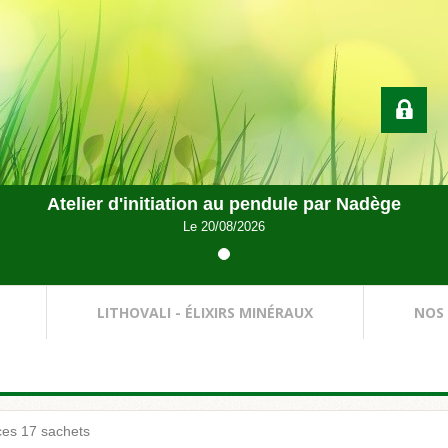
Atelier d'initiation au pendule par Nadège
Le 20/08/2026
LITHOVALI - ÉLIXIRS MINÉRAUX
NOS
ces 17 sachets