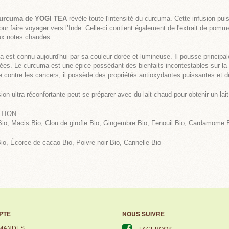
Curcuma de YOGI TEA
révèle toute l'intensité du curcuma. Cette infusion pui
our faire voyager vers l’Inde. Celle-ci contient également de l'extrait de pomm
ux notes chaudes.
 est connu aujourd'hui par sa couleur dorée et lumineuse. Il pousse principal
ées. Le curcuma est une épice possédant des bienfaits incontestables sur la sa
e contre les cancers, il possède des propriétés antioxydantes puissantes et d
sion ultra réconfortante peut se préparer avec du lait chaud pour obtenir un lai
TION
io, Macis Bio, Clou de girofle Bio, Gingembre Bio, Fenouil Bio, Cardamome
io, Écorce de cacao Bio, Poivre noir Bio, Cannelle Bio
PTE
NOUS SUIVRE
MANDES